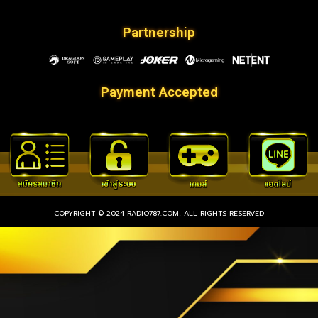
Partnership
Payment Accepted
COPYRIGHT © 2024 RADIO787.COM, ALL RIGHTS RESERVED